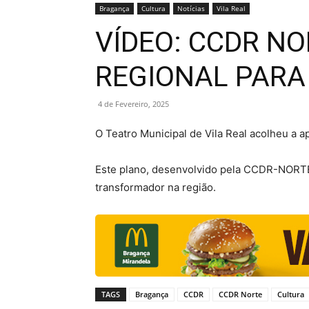
Bragança
Cultura
Notícias
Vila Real
VÍDEO: CCDR N
REGIONAL PARA 
4 de Fevereiro, 2025
O Teatro Municipal de Vila Real acolheu a 
Este plano, desenvolvido pela CCDR-NORTE
transformador na região.
TAGS
Bragança
CCDR
CCDR Norte
Cultura