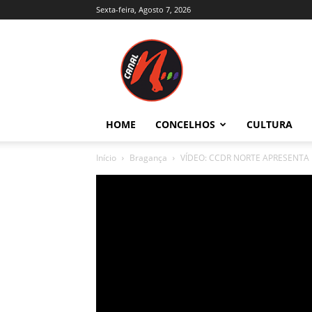
Sexta-feira, Agosto 7, 2026
Canal
N
–
Notícias
–
Trás-
HOME
CONCELHOS
CULTURA
os-
Montes
Início
Bragança
VÍDEO: CCDR NORTE APRESENTA 
e
Alto
Douro