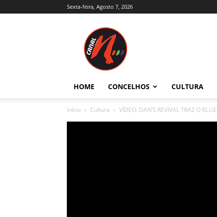
Sexta-feira, Agosto 7, 2026
Canal
N
–
Notícias
–
Trás-
HOME
CONCELHOS
CULTURA
os-
Montes
Início
Cultura
VÍDEO: DAN’S REVIVAL TRAZ O BL
e
Alto
Douro