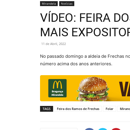
Mirandela
Notícias
VÍDEO: FEIRA 
MAIS EXPOSITO
11 de Abril, 2022
No passado domingo a aldeia de Frechas no
número acima dos anos anteriores.
TAGS
Feira dos Ramos de Frechas
Folar
Miran