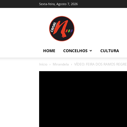
Sexta-feira, Agosto 7, 2026
Canal
N
–
Notícias
–
Trás-
HOME
CONCELHOS
CULTURA
os-
Montes
Início
Mirandela
VÍDEO: FEIRA DOS RAMOS REGR
e
Alto
Douro