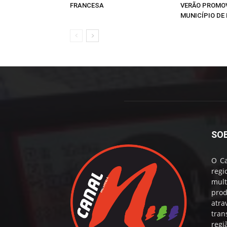
FRANCESA
VERÃO PROMO
MUNICÍPIO DE 
SO
O Ca
reg
mul
prod
atr
tran
regi