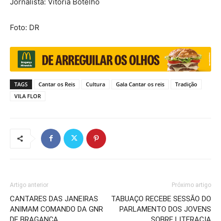
Jornalista: Vitória Botelho
Foto: DR
TAGS
Cantar os Reis
Cultura
Gala Cantar os reis
Tradição
VILA FLOR
Artigo anterior
Próximo artigo
CANTARES DAS JANEIRAS
TABUAÇO RECEBE SESSÃO DO
ANIMAM COMANDO DA GNR
PARLAMENTO DOS JOVENS
DE BRAGANÇA
SOBRE LITERACIA