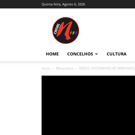
Quinta-feira, Agosto 6, 2026
Canal
N
–
Notícias
–
Trás-
HOME
CONCELHOS
CULTURA
os-
Montes
Início
Mirandela
VÍDEO: INTERMARCHÉ MIRANDE
e
Alto
Douro