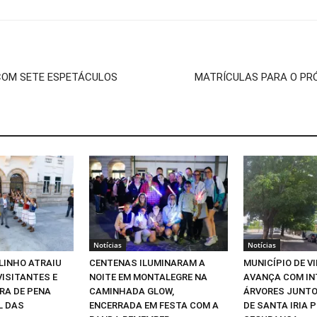
COM SETE ESPETÁCULOS
MATRÍCULAS PARA O PRÓ
Notícias
Notícias
 LINHO ATRAIU
CENTENAS ILUMINARAM A
MUNICÍPIO DE VI
VISITANTES E
NOITE EM MONTALEGRE NA
AVANÇA COM IN
IRA DE PENA
CAMINHADA GLOW,
ÁRVORES JUNTO
L DAS
ENCERRADA EM FESTA COM A
DE SANTA IRIA 