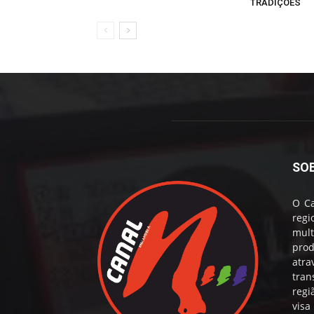
TRADIÇÕES
SO
O Ca
reg
mul
prod
atr
tran
regi
visa