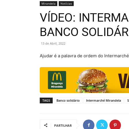
Mirandela
Notícias
VÍDEO: INTERM
BANCO SOLIDÁR
13 de Abril, 2022
Ajudar é a palavra de ordem do Intermarché
TAGS
Banco solidário
Intermarché Mirandela
S
PARTILHAR