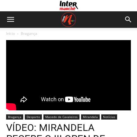
Início
Bragança
Bragança
Desporto
Macedo de Cavaleiros
Mirandela
Notícias
VÍDEO: MIRANDELA