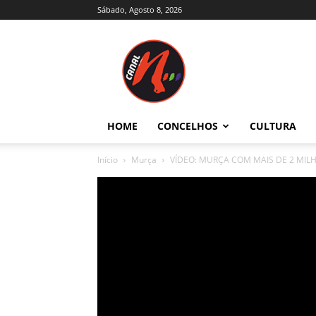
Sábado, Agosto 8, 2026
Canal
N
–
Notícias
–
Trás-
HOME
CONCELHOS
CULTURA
os-
Montes
Início
Murça
VÍDEO: MURÇA COM MAIS DE 2 MILH
e
Alto
Douro