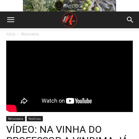
Início
Mirandela
Mirandela
Notícias
VÍDEO: NA VINHA DO