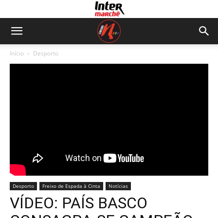
Início
Desporto
Desporto
Freixo de Espada à Cinta
Notícias
VÍDEO: PAÍS BASCO