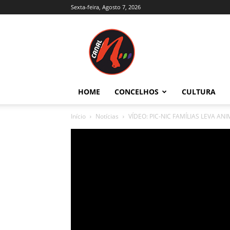
Sexta-feira, Agosto 7, 2026
Canal
N
–
Notícias
–
Trás-
HOME
CONCELHOS
CULTURA
os-
Montes
Início
Notícias
VÍDEO: PIC-NIC FAMÍLIAS LEVA AN
e
Alto
Douro