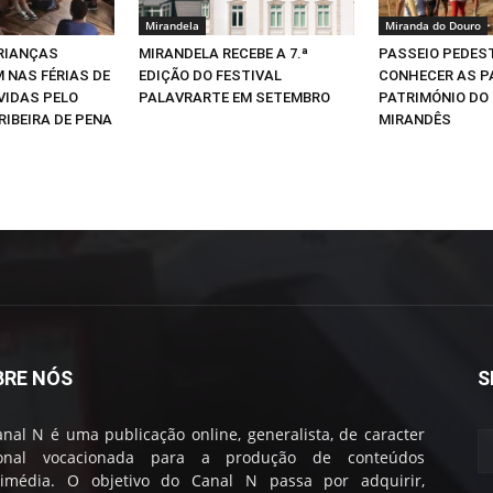
Mirandela
Miranda do Douro
CRIANÇAS
MIRANDELA RECEBE A 7.ª
PASSEIO PEDEST
 NAS FÉRIAS DE
EDIÇÃO DO FESTIVAL
CONHECER AS P
VIDAS PELO
PALAVRARTE EM SETEMBRO
PATRIMÓNIO DO
RIBEIRA DE PENA
MIRANDÊS
BRE NÓS
S
nal N é uma publicação online, generalista, de caracter
ional vocacionada para a produção de conteúdos
timédia. O objetivo do Canal N passa por adquirir,