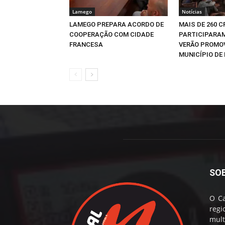
Lamego
Notícias
LAMEGO PREPARA ACORDO DE
MAIS DE 260 
COOPERAÇÃO COM CIDADE
PARTICIPARAM
FRANCESA
VERÃO PROMO
MUNICÍPIO DE 
SO
O Ca
reg
mul