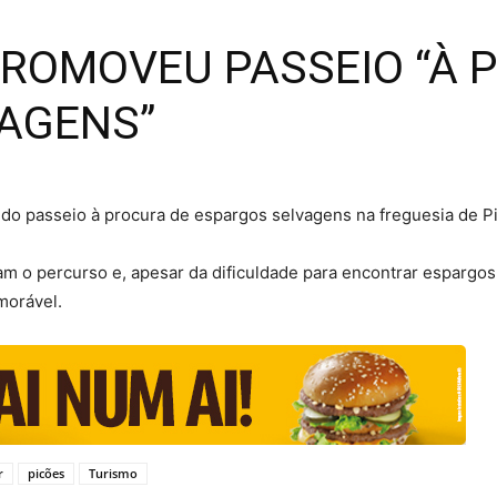
 PROMOVEU PASSEIO “À 
AGENS”
undo passeio à procura de espargos selvagens na freguesia de P
am o percurso e, apesar da dificuldade para encontrar espargo
morável.
r
picões
Turismo