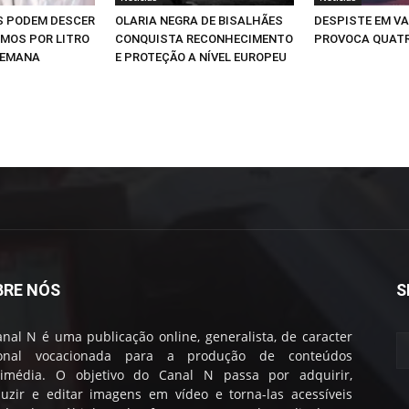
S PODEM DESCER
OLARIA NEGRA DE BISALHÃES
DESPISTE EM V
IMOS POR LITRO
CONQUISTA RECONHECIMENTO
PROVOCA QUATR
SEMANA
E PROTEÇÃO A NÍVEL EUROPEU
BRE NÓS
S
nal N é uma publicação online, generalista, de caracter
ional vocacionada para a produção de conteúdos
timédia. O objetivo do Canal N passa por adquirir,
uzir e editar imagens em vídeo e torna-las acessíveis