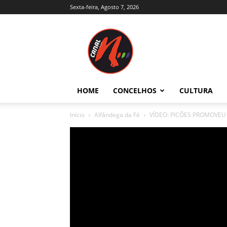
Sexta-feira, Agosto 7, 2026
Canal
N
–
Notícias
–
Trás-
HOME
CONCELHOS
CULTURA
os-
Montes
Início
Alfândega da Fé
VÍDEO: PICÕES PROMOVEU
e
Alto
Douro