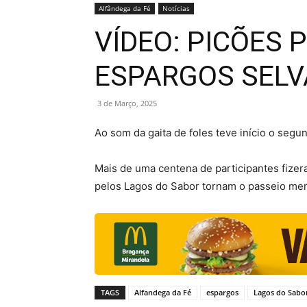
Alfândega da Fé
Notícias
VÍDEO: PICÕES
ESPARGOS SELV
3 de Março, 2025
Ao som da gaita de foles teve início o seg
Mais de uma centena de participantes fizer
pelos Lagos do Sabor tornam o passeio me
TAGS
Alfandega da Fé
espargos
Lagos do Sabo