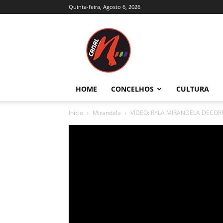
Quinta-feira, Agosto 6, 2026
Canal
N
–
Notícias
–
Trás-
HOME
CONCELHOS
CULTURA
os-
Montes
Início
Mirandela
VÍDEO: RYLA MIRANDELA DECOR
e
Alto
Douro