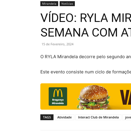
Mirandela
Notícias
VÍDEO: RYLA MI
SEMANA COM AT
15 de Fevereiro, 2024
O RYLA Mirandela decorre pelo segundo ano
Este evento consiste num ciclo de formações
TAGS
Atividade
Interact Club de Mirandela
jov