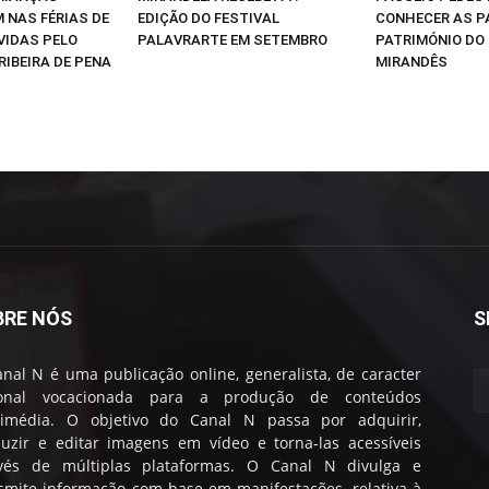
 NAS FÉRIAS DE
EDIÇÃO DO FESTIVAL
CONHECER AS P
VIDAS PELO
PALAVRARTE EM SETEMBRO
PATRIMÓNIO DO
RIBEIRA DE PENA
MIRANDÊS
BRE NÓS
S
nal N é uma publicação online, generalista, de caracter
ional vocacionada para a produção de conteúdos
timédia. O objetivo do Canal N passa por adquirir,
uzir e editar imagens em vídeo e torna-las acessíveis
avés de múltiplas plataformas. O Canal N divulga e
smite informação com base em manifestações, relativa à