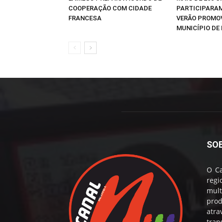
COOPERAÇÃO COM CIDADE
PARTICIPARAM
FRANCESA
VERÃO PROMO
MUNICÍPIO DE 
SO
O Ca
reg
mul
prod
atr
tran