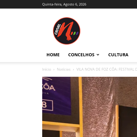
Quinta-feira, Agosto 6, 2026
Canal
N
–
Notícias
–
Trás-
HOME
CONCELHOS
CULTURA
os-
Montes
Início
Notícias
VILA NOVA DE FOZ CÔA: FESTIVAL
e
Alto
Douro