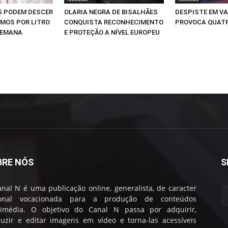
S PODEM DESCER
OLARIA NEGRA DE BISALHÃES
DESPISTE EM V
IMOS POR LITRO
CONQUISTA RECONHECIMENTO
PROVOCA QUATR
SEMANA
E PROTEÇÃO A NÍVEL EUROPEU
BRE NÓS
S
nal N é uma publicação online, generalista, de caracter
ional vocacionada para a produção de conteúdos
timédia. O objetivo do Canal N passa por adquirir,
uzir e editar imagens em vídeo e torna-las acessíveis