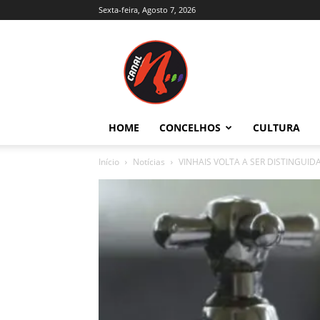
Sexta-feira, Agosto 7, 2026
Canal
N
–
Notícias
–
Trás-
HOME
CONCELHOS
CULTURA
os-
Montes
Início
Notícias
VINHAIS VOLTA A SER DISTINGUI
e
Alto
Douro