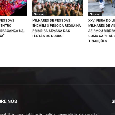
Notícias
Notícias
 PESSOAS
MILHARES DE PESSOAS
XXVI FEIRA DO L
CENTRO
ENCHEM O PESO DA RÉGUA NA
MILHARES DE VI
 BRAGANÇA NA
PRIMEIRA SEMANA DAS
AFIRMOU RIBEIR
XA”
FESTAS DO DOURO
COMO CAPITAL 
TRADIÇÕES
BRE NÓS
S
nal N é uma publicação online, generalista, de caracter