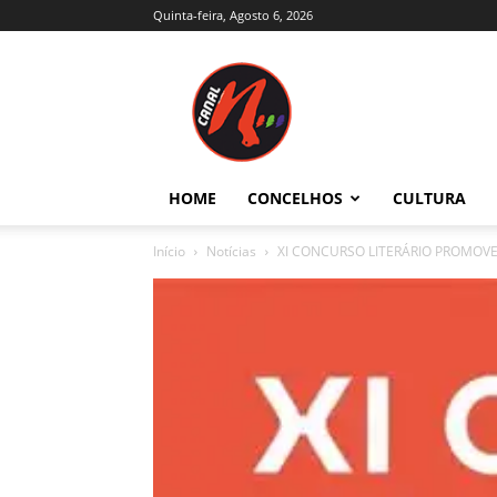
Quinta-feira, Agosto 6, 2026
Canal
N
–
Notícias
–
Trás-
HOME
CONCELHOS
CULTURA
os-
Montes
Início
Notícias
XI CONCURSO LITERÁRIO PROMOVE 
e
Alto
Douro