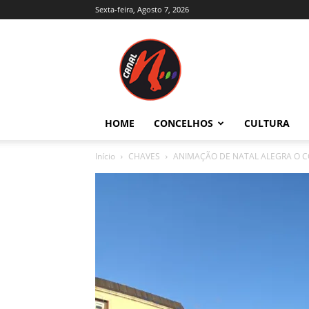
Sexta-feira, Agosto 7, 2026
Canal
N
–
Notícias
–
Trás-
HOME
CONCELHOS
CULTURA
os-
Montes
Início
CHAVES
ANIMAÇÃO DE NATAL ALEGRA O 
e
Alto
Douro