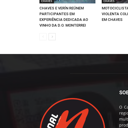
CHAVES
CHAVES
CHAVES E VERÍN REÚNEM
MOTOCICLIST
PARTICIPANTES EM
VIOLENTA COLI
EXPERIÊNCIA DEDICADA AO
EM CHAVES
VINHO DA D.O. MONTERREI
SO
O Ca
reg
mul
prod