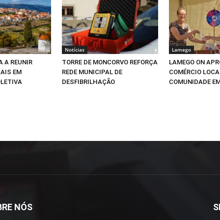
Notícias
Lamego
A A REUNIR
TORRE DE MONCORVO REFORÇA
LAMEGO ON APR
AIS EM
REDE MUNICIPAL DE
COMÉRCIO LOCA
LETIVA
DESFIBRILHAÇÃO
COMUNIDADE E
BRE NÓS
S