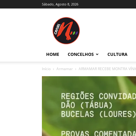
Sábado, Agosto 8, 2026
Canal
N
–
Notícias
–
Trás-
HOME
CONCELHOS
CULTURA
os-
Montes
Início
Armamar
ARMAMAR RECEBE MONTRA VÍN
e
Alto
Douro