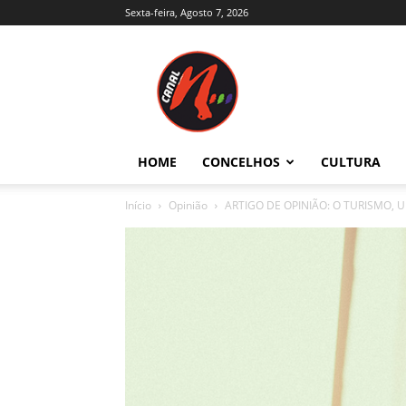
Sexta-feira, Agosto 7, 2026
Canal
N
–
Notícias
–
Trás-
HOME
CONCELHOS
CULTURA
os-
Montes
Início
Opinião
ARTIGO DE OPINIÃO: O TURISMO,
e
Alto
Douro