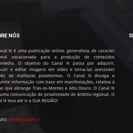
BRE NÓS
S
nal N é uma publicação online, generalista, de caracter
ional vocacionada para a produção de conteúdos
timédia. O objetivo do Canal N passa por adquirir,
uzir e editar imagens em vídeo e torna-las acessíveis
avés de múltiplas plataformas. O Canal N divulga e
smite informação com base em manifestações, relativa à
ão que abrange Trás-os-Montes e Alto Douro. O Canal N
 uma comunicação de proximidade de âmbito regional. O
l N leva até si a SUA REGIÃO!
ato:
geral@canaln.tv