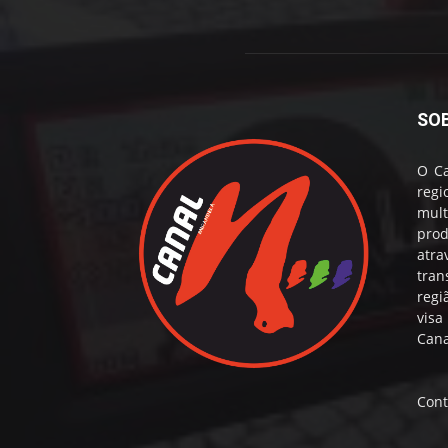
SO
O Ca
reg
mul
prod
atr
tran
regi
visa
Cana
Cont