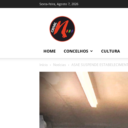
Sexta-feira, Agosto 7, 2026
Canal
N
–
Notícias
–
Trás-
HOME
CONCELHOS
CULTURA
os-
Montes
Início
Notícias
ASAE SUSPENDE ESTABELECIMENTO
e
Alto
Douro