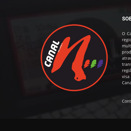
SO
O Ca
reg
mul
prod
atr
tran
regi
visa
Cana
Cont