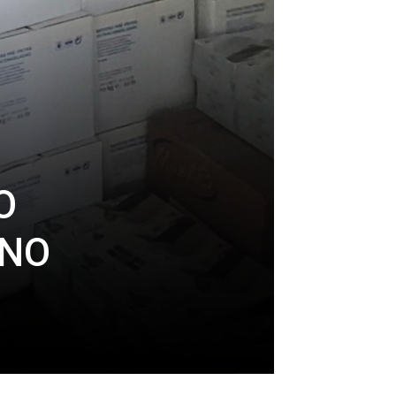
O
 NO