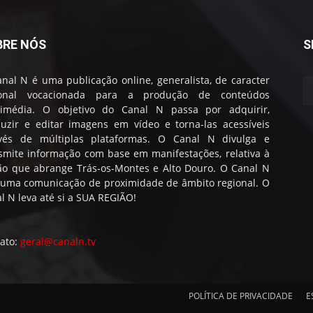
BRE NÓS
S
nal N é uma publicação online, generalista, de caracter
ional vocacionada para a produção de conteúdos
timédia. O objetivo do Canal N passa por adquirir,
uzir e editar imagens em vídeo e torna-las acessíveis
avés de múltiplas plataformas. O Canal N divulga e
smite informação com base em manifestações, relativa à
ão que abrange Trás-os-Montes e Alto Douro. O Canal N
 uma comunicação de proximidade de âmbito regional. O
l N leva até si a SUA REGIÃO!
ato:
geral@canaln.tv
POLÍTICA DE PRIVACIDADE
E