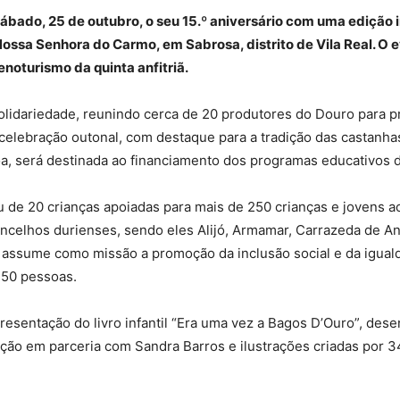
bado, 25 de outubro, o seu 15.º aniversário com uma edição in
ossa Senhora do Carmo, em Sabrosa, distrito de Vila Real. O 
noturismo da quinta anfitriã.
 solidariedade, reunindo cerca de 20 produtores do Douro para 
elebração outonal, com destaque para a tradição das castanhas.
oa, será destinada ao financiamento dos programas educativos 
u de 20 crianças apoiadas para mais de 250 crianças e jovens
concelhos durienses, sendo eles Alijó, Armamar, Carrazeda de A
 assume como missão a promoção da inclusão social e da igual
450 pessoas.
resentação do livro infantil “Era uma vez a Bagos D’Ouro”, des
ção em parceria com Sandra Barros e ilustrações criadas por 34