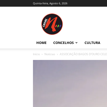
Quinta-feira, Agosto 6, 2026
Canal
N
–
Notícias
–
Trás-
HOME
CONCELHOS
CULTURA
os-
Montes
Início
Notícias
ASSOCIAÇÃO BAGOS D’OURO CELEB
e
Alto
Douro