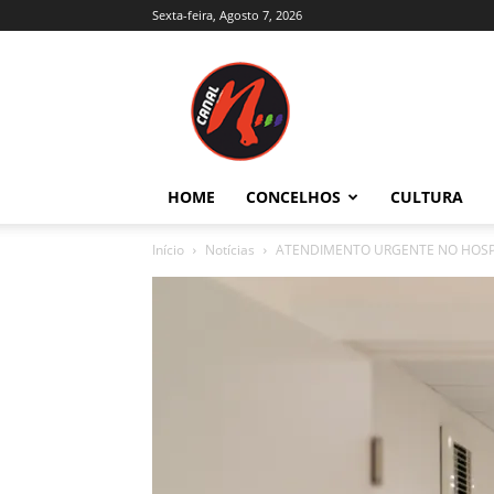
Sexta-feira, Agosto 7, 2026
Canal
N
–
Notícias
–
Trás-
HOME
CONCELHOS
CULTURA
os-
Montes
Início
Notícias
ATENDIMENTO URGENTE NO HOSPIT
e
Alto
Douro