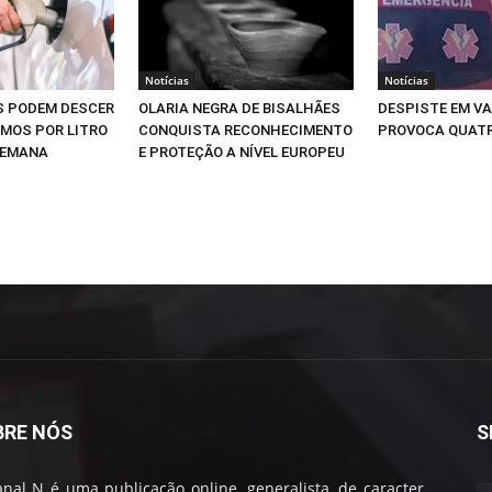
Notícias
Notícias
S PODEM DESCER
OLARIA NEGRA DE BISALHÃES
DESPISTE EM V
IMOS POR LITRO
CONQUISTA RECONHECIMENTO
PROVOCA QUATR
SEMANA
E PROTEÇÃO A NÍVEL EUROPEU
BRE NÓS
S
nal N é uma publicação online, generalista, de caracter