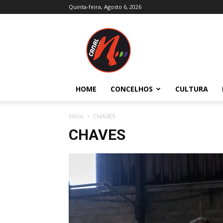
Quinta-feira, Agosto 6, 2026
Canal
N
–
Notícias
–
Trás-
HOME
CONCELHOS
CULTURA
os-
Montes
e
Início
CHAVES
Alto
CHAVES
Douro