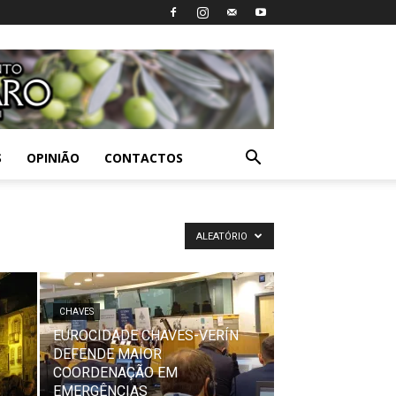
S
OPINIÃO
CONTACTOS
ALEATÓRIO
CHAVES
EUROCIDADE CHAVES-VERÍN
DEFENDE MAIOR
COORDENAÇÃO EM
EMERGÊNCIAS