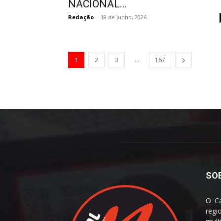
NACIONAL...
Redação
-
18 de Junho, 2026
...
1
2
3
167
SO
O Ca
reg