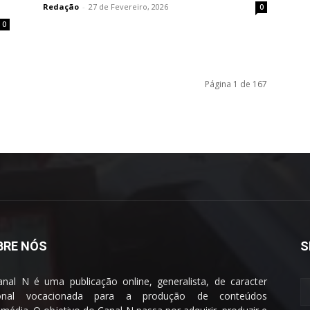
Redação
-
27 de Fevereiro, 2026
0
0
Página 1 de 167
BRE NÓS
S
nal N é uma publicação online, generalista, de caracter
ional vocacionada para a produção de conteúdos