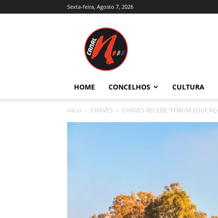
Sexta-feira, Agosto 7, 2026
Canal
N
–
Notícias
–
Trás-
HOME
CONCELHOS
CULTURA
os-
Montes
Início
CHAVES
CHAVES RECEBE “FÓRUM EDUCAÇÃ
e
Alto
Douro