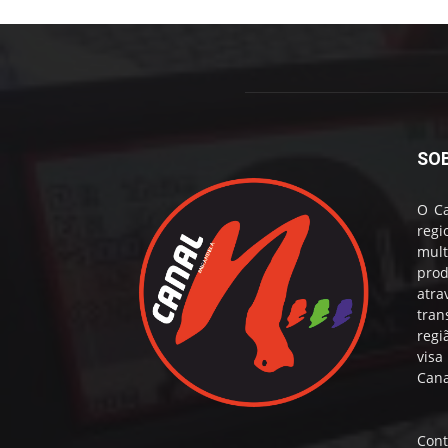
SO
O Ca
reg
mul
prod
atr
tran
regi
visa
Cana
Cont