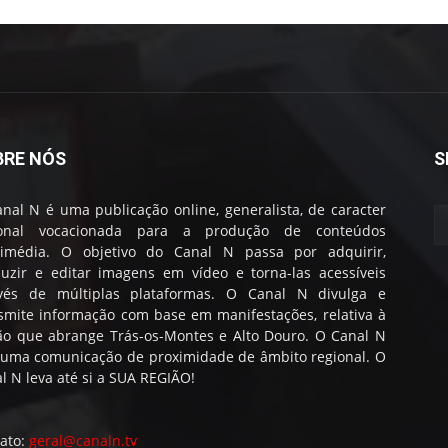
BRE NÓS
S
nal N é uma publicação online, generalista, de caracter
ional vocacionada para a produção de conteúdos
timédia. O objetivo do Canal N passa por adquirir,
uzir e editar imagens em vídeo e torna-las acessíveis
avés de múltiplas plataformas. O Canal N divulga e
smite informação com base em manifestações, relativa à
ão que abrange Trás-os-Montes e Alto Douro. O Canal N
 uma comunicação de proximidade de âmbito regional. O
l N leva até si a SUA REGIÃO!
ato:
geral@canaln.tv