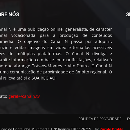
BRE NÓS
S
nal N é uma publicação online, generalista, de caracter
ional vocacionada para a produção de conteúdos
timédia. O objetivo do Canal N passa por adquirir,
uzir e editar imagens em vídeo e torna-las acessíveis
avés de múltiplas plataformas. O Canal N divulga e
smite informação com base em manifestações, relativa à
ão que abrange Trás-os-Montes e Alto Douro. O Canal N
 uma comunicação de proximidade de âmbito regional. O
l N leva até si a SUA REGIÃO!
ato:
geral@canaln.tv
POLÍTICA DE PRIVACIDADE
E
dução de Conteúdos Multimédia | Nª Registo ERC: 126715 | by
Purple Profile