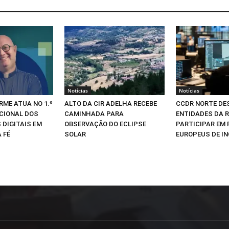
Notícias
Notícias
RME ATUA NO 1.º
ALTO DA CIR ADELHA RECEBE
CCDR NORTE DE
CIONAL DOS
CAMINHADA PARA
ENTIDADES DA R
 DIGITAIS EM
OBSERVAÇÃO DO ECLIPSE
PARTICIPAR EM
 FÉ
SOLAR
EUROPEUS DE I