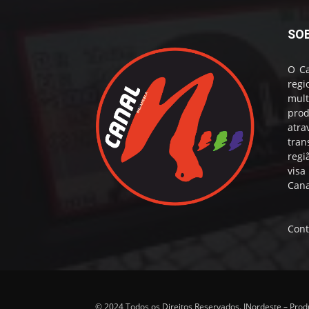
SO
O Ca
reg
mul
prod
atr
tran
regi
visa
Cana
Cont
© 2024 Todos os Direitos Reservados. INordeste – Pro