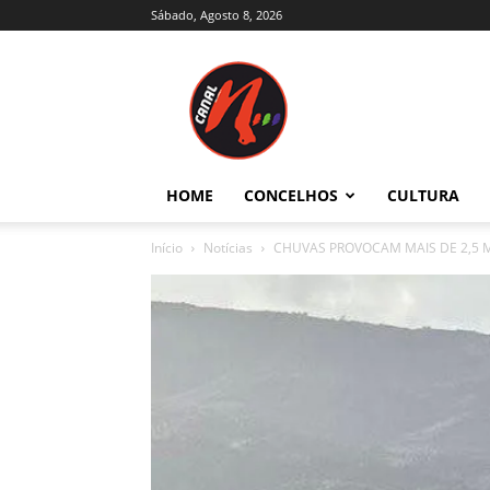
Sábado, Agosto 8, 2026
Canal
N
–
Notícias
–
Trás-
HOME
CONCELHOS
CULTURA
os-
Montes
Início
Notícias
CHUVAS PROVOCAM MAIS DE 2,5 M
e
Alto
Douro