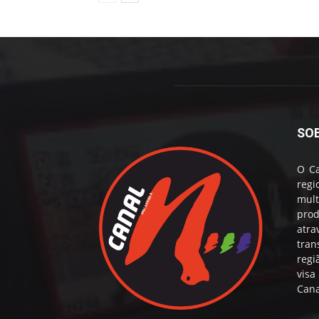
SO
O Ca
reg
mul
prod
atr
tran
regi
visa
Cana