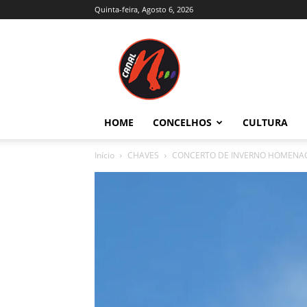
Quinta-feira, Agosto 6, 2026
Canal
N
–
Notícias
–
Trás-
HOME
CONCELHOS
CULTURA
os-
Montes
Início
CHAVES
CONCERTO DE INVERNO HOMENAGE
e
Alto
Douro