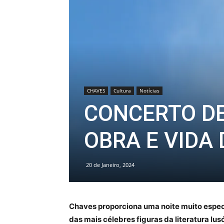
CHAVES
Cultura
Notícias
CONCERTO D
OBRA E VIDA 
20 de Janeiro, 2024
Chaves proporciona uma noite muito espec
das mais célebres figuras da literatura lu