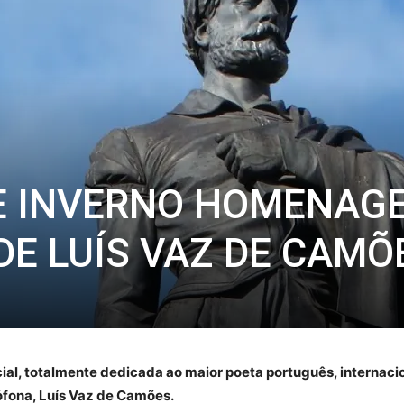
E INVERNO HOMENAGE
DE LUÍS VAZ DE CAMÕ
ial, totalmente dedicada ao maior poeta português, interna
sófona, Luís Vaz de Camões.