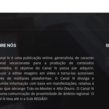
BRE NÓS
S
nal N é uma publicação online, generalista, de caracter
ional vocacionada para a produção de conteúdos
timédia. O objetivo do Canal N passa por adquirir,
uzir e editar imagens em vídeo e torna-las acessíveis
avés de múltiplas plataformas. O Canal N divulga e
smite informação com base em manifestações, relativa à
ão que abrange Trás-os-Montes e Alto Douro. O Canal N
 uma comunicação de proximidade de âmbito regional. O
l N leva até si a SUA REGIÃO!