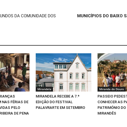
IUNDOS DA COMUNIDADE DOS
MUNICÍPIOS DO BAIXO S
Mirandela
Miranda do Douro
CRIANÇAS
MIRANDELA RECEBE A 7.ª
PASSEIO PEDEST
 NAS FÉRIAS DE
EDIÇÃO DO FESTIVAL
CONHECER AS P
VIDAS PELO
PALAVRARTE EM SETEMBRO
PATRIMÓNIO DO
RIBEIRA DE PENA
MIRANDÊS