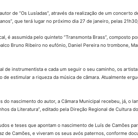
autor de “Os Lusíadas”, através da realização de um concerto de
”, que terá lugar no próximo dia 27 de janeiro, pelas 21h30, 
ical, é assumida pelo quinteto “Transmonta Brass”, composto p
lco Bruno Ribeiro no eufónio, Daniel Pereira no trombone, Ma
l de instrumentista e cada um seguir o seu caminho, os artistas
jo de estimular a riqueza da música de câmara. Atualmente erg
do nascimento do autor, a Câmara Municipal recebeu, já, o lan
os da Literatura”, editado pela Direção Regional de Cultura do
udos e teses que apontam o nascimento de Luís de Camões para 
Vaz de Camões, e viveram os seus avós paternos, conforme doc