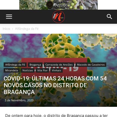
Início
Alfândega da Fé
Alfândega da Fé
Bragança
Carrazeda de Ansiães
Macedo de Cavaleiros
Mirandela
Notícias
Vila Flor
Vinhais
COVID-19: ÚLTIMAS 24 HORAS COM 54
NOVOS CASOS NO DISTRITO DE
BRAGANÇA
3 de Novembro, 2020
De ontem para hoje, o distrito de Bragança passou a ter