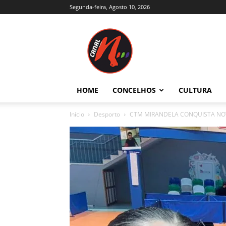
Segunda-feira, Agosto 10, 2026
Canal
N
–
Notícias
–
Trás-
HOME
CONCELHOS
CULTURA
os-
Montes
Início
Desporto
CTM MIRANDELA CONQUISTA NO
e
Alto
Douro