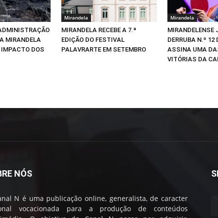
Mirandela
Mirandela
 ADMINISTRAÇÃO
MIRANDELA RECEBE A 7.ª
MIRANDELENSE 
TA MIRANDELA
EDIÇÃO DO FESTIVAL
DERRUBA N.º 12
 IMPACTO DOS
PALAVRARTE EM SETEMBRO
ASSINA UMA DA
VITÓRIAS DA CA
BRE NÓS
S
nal N é uma publicação online, generalista, de caracter
ional vocacionada para a produção de conteúdos