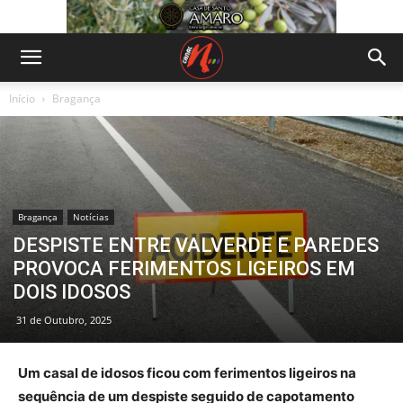
Início
Bragança
Bragança
Notícias
DESPISTE ENTRE VALVERDE E PAREDES
PROVOCA FERIMENTOS LIGEIROS EM
DOIS IDOSOS
31 de Outubro, 2025
Um casal de idosos ficou com ferimentos ligeiros na
sequência de um despiste seguido de capotamento