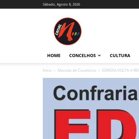
Sábado, Agosto 8, 2026
Canal
N
–
Notícias
–
Trás-
HOME
CONCELHOS
CULTURA
os-
Montes
Início
Macedo de Cavaleiros
EDROSA VOLTA A RE
e
Alto
Douro