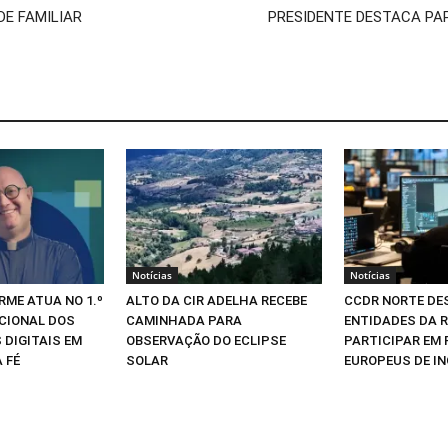
DE FAMILIAR
PRESIDENTE DESTACA PAP
Notícias
Notícias
RME ATUA NO 1.º
ALTO DA CIR ADELHA RECEBE
CCDR NORTE DE
CIONAL DOS
CAMINHADA PARA
ENTIDADES DA R
 DIGITAIS EM
OBSERVAÇÃO DO ECLIPSE
PARTICIPAR EM
 FÉ
SOLAR
EUROPEUS DE I