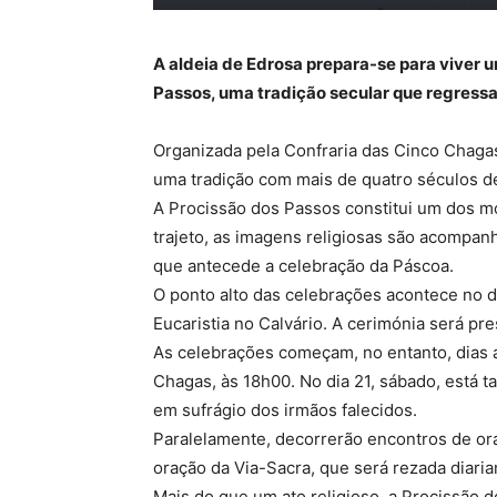
A aldeia de Edrosa prepara-se para viver
Passos, uma tradição secular que regressa 
Organizada pela Confraria das Cinco Chagas
uma tradição com mais de quatro séculos de
A Procissão dos Passos constitui um dos m
trajeto, as imagens religiosas são acompanh
que antecede a celebração da Páscoa.
O ponto alto das celebrações acontece no d
Eucaristia no Calvário. A cerimónia será pr
As celebrações começam, no entanto, dias a
Chagas, às 18h00. No dia 21, sábado, está 
em sufrágio dos irmãos falecidos.
Paralelamente, decorrerão encontros de o
oração da Via-Sacra, que será rezada diar
Mais do que um ato religioso, a Procissão