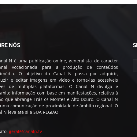
BRE NÓS
S
nal N é uma publicação online, generalista, de caracter
ional vocacionada para a produção de conteúdos
timédia. O objetivo do Canal N passa por adquirir,
uzir e editar imagens em vídeo e torna-las acessíveis
avés de múltiplas plataformas. O Canal N divulga e
smite informação com base em manifestações, relativa à
ão que abrange Trás-os-Montes e Alto Douro. O Canal N
 uma comunicação de proximidade de âmbito regional. O
l N leva até si a SUA REGIÃO!
ato:
geral@canaln.tv