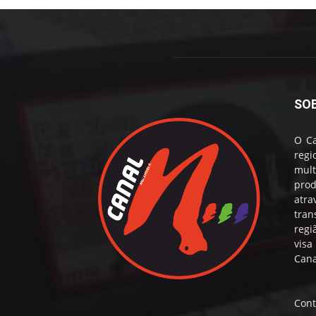
SO
O Ca
reg
mul
prod
atr
tran
regi
visa
Cana
Cont