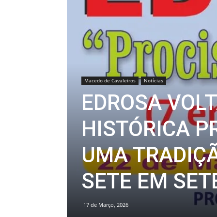
Macedo de Cavaleiros
Notícias
EDROSA VOLT
HISTÓRICA P
UMA TRADIÇÃ
SETE EM SET
17 de Março, 2026