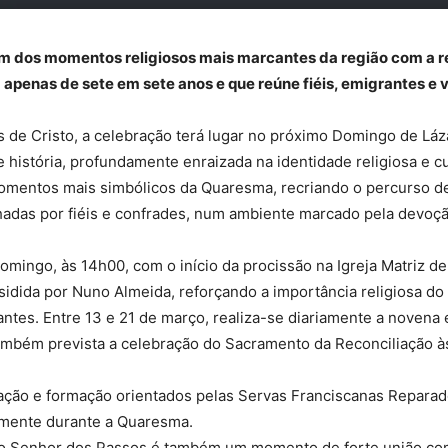
 um dos momentos religiosos mais marcantes da região com a r
apenas de sete em sete anos e que reúne fiéis, emigrantes e vi
 de Cristo, a celebração terá lugar no próximo Domingo de Lá
 história, profundamente enraizada na identidade religiosa e c
omentos mais simbólicos da Quaresma, recriando o percurso de
adas por fiéis e confrades, num ambiente marcado pela devoção,
omingo, às 14h00, com o início da procissão na Igreja Matriz d
esidida por Nuno Almeida, reforçando a importância religiosa do
ntes. Entre 13 e 21 de março, realiza-se diariamente a novena
também prevista a celebração do Sacramento da Reconciliação às
ração e formação orientados pelas Servas Franciscanas Repar
iamente durante a Quaresma.
 do Senhor dos Passos é também um momento de forte união com