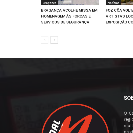
Bragança
Notícias
BRAGANÇA ACOLHE MISSA EM
FOZ CÔA VOLT
HOMENAGEM ÀS FORÇAS E
ARTISTAS LOC
SERVIÇOS DE SEGURANÇA
EXPOSIÇÃO CO
SO
O Ca
reg
mul
prod