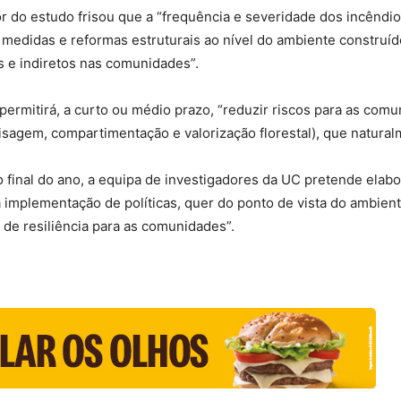
or do estudo frisou que a “frequência e severidade dos incêndi
didas e reformas estruturais ao nível do ambiente construído 
s e indiretos nas comunidades”.
ermitirá, a curto ou médio prazo, “reduzir riscos para as comu
paisagem, compartimentação e valorização florestal), que natural
o final do ano, a equipa de investigadores da UC pretende elab
plementação de políticas, quer do ponto de vista do ambiente 
 de resiliência para as comunidades”.