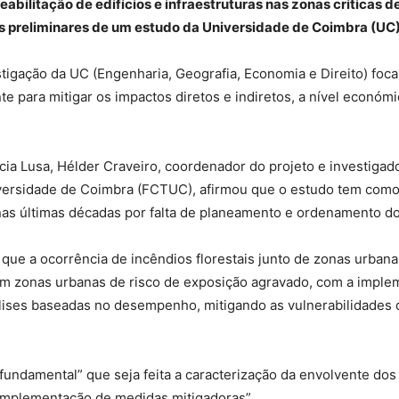
eabilitação de edifícios e infraestruturas nas zonas críticas d
es preliminares de um estudo da Universidade de Coimbra (UC)
estigação da UC (Engenharia, Geografia, Economia e Direito) f
nte para mitigar os impactos diretos e indiretos, a nível económ
ia Lusa, Hélder Craveiro, coordenador do projeto e investigad
versidade de Coimbra (FCTUC), afirmou que o estudo tem como
as últimas décadas por falta de planeamento e ordenamento do t
 que a ocorrência de incêndios florestais junto de zonas urba
 em zonas urbanas de risco de exposição agravado, com a impl
álises baseadas no desempenho, mitigando as vulnerabilidades d
undamental” que seja feita a caracterização da envolvente dos 
a implementação de medidas mitigadoras”.