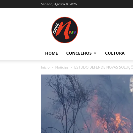
Sábado, Agosto 8, 2026
Canal
N
–
Notícias
–
Trás-
HOME
CONCELHOS
CULTURA
os-
Montes
Início
Notícias
ESTUDO DEFENDE NOVAS SOLUÇÕE
e
Alto
Douro