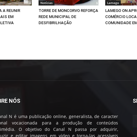
Notícias
Lamego
A A REUNIR
TORRE DE MONCORVO REFORÇA
LAMEGO ON APR
AIS EM
REDE MUNICIPAL DE
COMÉRCIO LOCA
LETIVA
DESFIBRILHAÇÃO
COMUNIDADE E
BRE NÓS
S
nal N é uma publicação online, generalista, de caracter
ional vocacionada para a produção de conteúdos
timédia. O objetivo do Canal N passa por adquirir,
uzir e editar imagens em vídeo e torna-las acessíveis