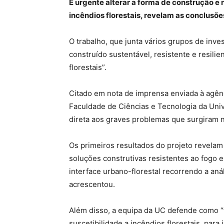
É urgente alterar a forma de construção e r
incêndios florestais, revelam as conclusõ
O trabalho, que junta vários grupos de inv
construído sustentável, resistente e resilie
florestais”.
Citado em nota de imprensa enviada à agênc
Faculdade de Ciências e Tecnologia da Uni
direta aos graves problemas que surgiram n
Os primeiros resultados do projeto revelam
soluções construtivas resistentes ao fogo
interface urbano-florestal recorrendo a an
acrescentou.
Além disso, a equipa da UC defende como “f
suscetibilidade a incêndios florestais, par