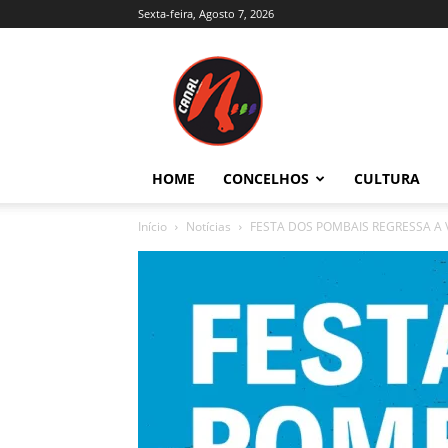
Sexta-feira, Agosto 7, 2026
Canal
N
–
Notícias
–
Trás-
HOME
CONCELHOS
CULTURA
os-
Montes
Início
Notícias
FESTA DOS POMBAIS REGRESSA A 
e
Alto
Douro