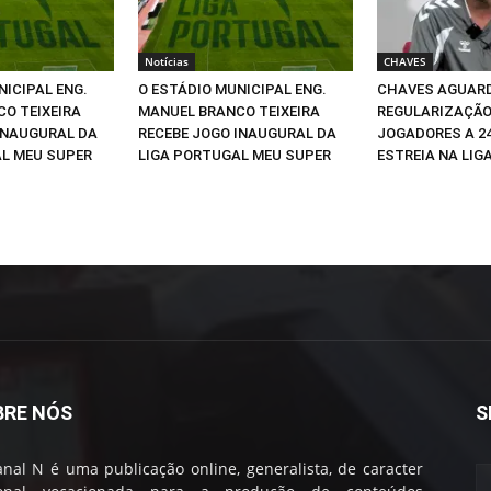
Notícias
CHAVES
NICIPAL ENG.
O ESTÁDIO MUNICIPAL ENG.
CHAVES AGUAR
O TEIXEIRA
MANUEL BRANCO TEIXEIRA
REGULARIZAÇÃO
INAUGURAL DA
RECEBE JOGO INAUGURAL DA
JOGADORES A 2
L MEU SUPER
LIGA PORTUGAL MEU SUPER
ESTREIA NA LIGA
BRE NÓS
S
nal N é uma publicação online, generalista, de caracter