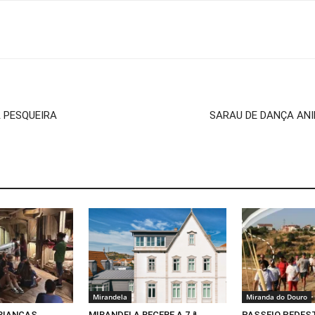
A PESQUEIRA
SARAU DE DANÇA AN
Mirandela
Miranda do Douro
CRIANÇAS
MIRANDELA RECEBE A 7.ª
PASSEIO PEDEST