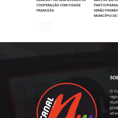
COOPERAÇÃO COM CIDADE
PARTICIPARAM
FRANCESA
VERÃO PROMO
MUNICÍPIO DE 
SO
O Ca
reg
mul
prod
atr