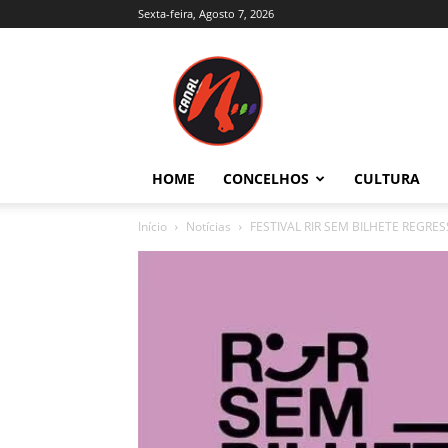
Sexta-feira, Agosto 7, 2026
Canal
N
–
Notícias
–
Trás-
HOME
CONCELHOS
CULTURA
os-
Montes
Início
Notícias
FESTIVAL RIR SEM BILHETE REGR
e
Alto
Douro