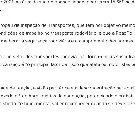
e 2021, na área da sua responsabilidade, ocorreram 15.659 aci
.
ropeu de Inspeção de Transportes, que tem por objetivo melhor
condições de trabalho no transporte rodoviário, e que a RoadPo
e melhorar a segurança rodoviária e o cumprimento das normas 
 no setor dos transportes rodoviários “torna-o mais suscetível
 cansaço é “o principal fator de risco que afeta os motoristas
dade de reação, a visão periférica e a desconcentração para o 
levado n.º de horas diárias de condução, potenciando a probabi
 insistindo: “é fundamental saber reconhecer quando se deve fa