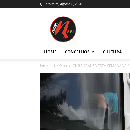
Quinta-feira, Agosto 6, 2026
Canal
N
–
Notícias
–
Trás-
HOME
CONCELHOS
CULTURA
os-
Montes
Início
Notícias
GNR FISCALIZA ESTA SEMANA VEÍ
e
Alto
Douro