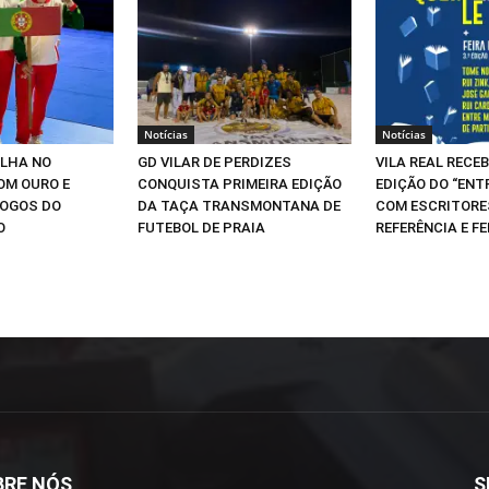
Notícias
Notícias
ILHA NO
GD VILAR DE PERDIZES
VILA REAL RECEB
OM OURO E
CONQUISTA PRIMEIRA EDIÇÃO
EDIÇÃO DO “ENT
JOGOS DO
DA TAÇA TRANSMONTANA DE
COM ESCRITORE
O
FUTEBOL DE PRAIA
REFERÊNCIA E FE
BRE NÓS
S