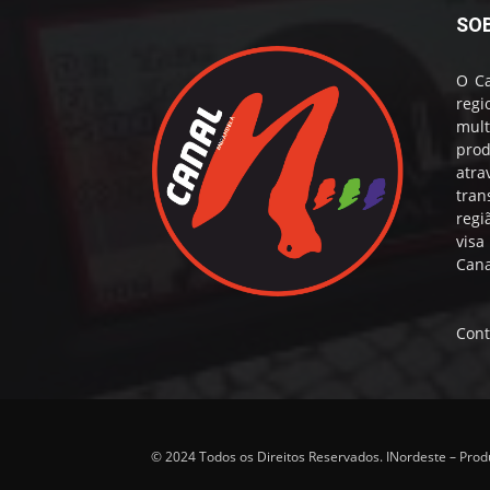
SO
O Ca
reg
mul
prod
atr
tran
regi
visa
Cana
Cont
© 2024 Todos os Direitos Reservados. INordeste – Pro