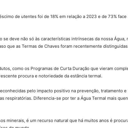
éscimo de utentes foi de 18% em relação a 2023 e de 73% face 
 se deve não só às características intrínsecas da nossa Água
caso que as Termas de Chaves foram recentemente distinguidas
odutos, como os Programas de Curta Duração que vieram complem
rescente procura e notoriedade da estância termal.
conhecidas pelo impacto positivo na prevenção, tratamento e r
ias respiratórias. Diferencia-se por ter a Água Termal mais que
s minerais, é um recurso natural que há muitos anos é procura
aíses do mundo.