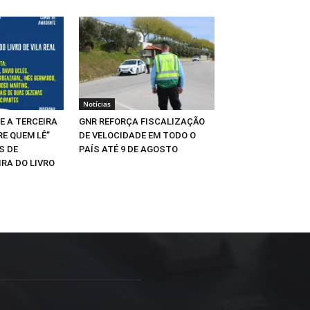
Notícias
E A TERCEIRA
GNR REFORÇA FISCALIZAÇÃO
RE QUEM LÊ”
DE VELOCIDADE EM TODO O
S DE
PAÍS ATÉ 9 DE AGOSTO
IRA DO LIVRO