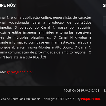
BRE NÓS
S
nal N é uma publicação online, generalista, de caracter
ional vocacionada para a produção de conteúdos
timédia. O objetivo do Canal N passa por adquirir,
uzir e editar imagens em vídeo e torna-las acessíveis
avés de múltiplas plataformas. O Canal N divulga e
smite informação com base em manifestações, relativa à
ão que abrange Trás-os-Montes e Alto Douro. O Canal N
 uma comunicação de proximidade de âmbito regional. O
l N leva até si a SUA REGIÃO!
ato:
geral@canaln.tv
POLÍTICA DE PRIVACIDADE
E
dução de Conteúdos Multimédia | Nª Registo ERC: 126715 | by
Purple Profile