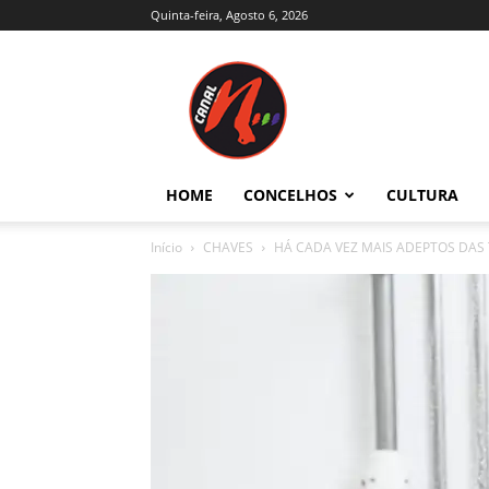
Quinta-feira, Agosto 6, 2026
Canal
N
–
Notícias
–
Trás-
HOME
CONCELHOS
CULTURA
os-
Montes
Início
CHAVES
HÁ CADA VEZ MAIS ADEPTOS DAS
e
Alto
Douro