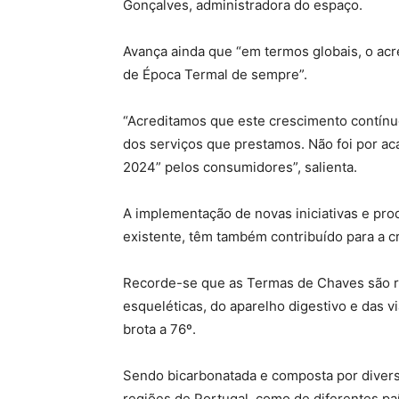
Gonçalves, administradora do espaço.
Avança ainda que “em termos globais, o acr
de Época Termal de sempre”.
“Acreditamos que este crescimento contínuo
dos serviços que prestamos. Não foi por a
2024” pelos consumidores”, salienta.
A implementação de novas iniciativas e pr
existente, têm também contribuído para a c
Recorde-se que as Termas de Chaves são re
esqueléticas, do aparelho digestivo e das v
brota a 76º.
Sendo bicarbonatada e composta por diverso
regiões de Portugal, como de diferentes p