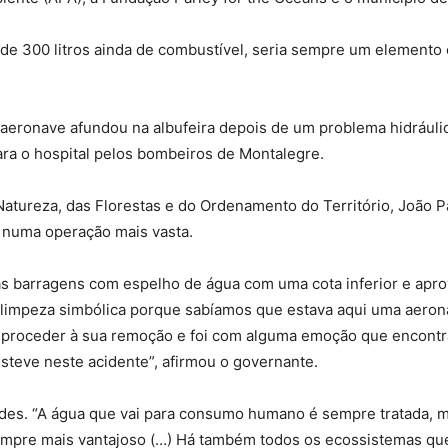
a de 300 litros ainda de combustível, seria sempre um elemento
A aeronave afundou na albufeira depois de um problema hidráuli
ra o hospital pelos bombeiros de Montalegre.
atureza, das Florestas e do Ordenamento do Território, João Pa
e numa operação mais vasta.
as barragens com espelho de água com uma cota inferior e apr
 limpeza simbólica porque sabíamos que estava aqui uma aerona
o proceder à sua remoção e foi com alguma emoção que encont
esteve neste acidente”, afirmou o governante.
dades. “A água que vai para consumo humano é sempre tratada, 
sempre mais vantajoso (…) Há também todos os ecossistemas que