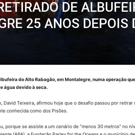
RETIRADO DE ALBUFEI
RE 25 ANOS DEPOIS 
albufeira do Alto Rabagão, em Montalegre, numa operação que
de água devido à seca.
 David Teixeira, afirmou hoje que o desafio passou por retirar
ente conhecida como dos Pisões.
ou, porque se assiste a um cenário de “menos 30 metros” no nív
ente (APA), a Fundação Parley for the Oceans e o município de