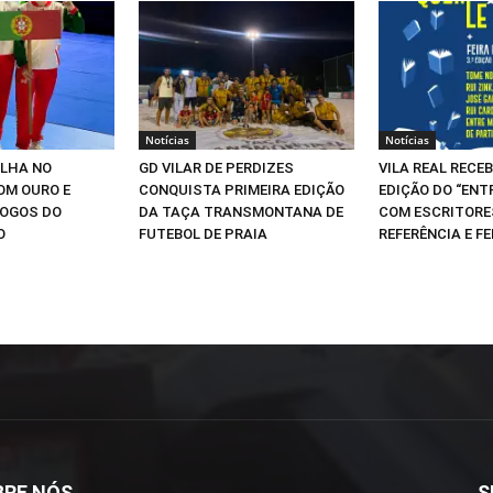
Notícias
Notícias
ILHA NO
GD VILAR DE PERDIZES
VILA REAL RECEB
OM OURO E
CONQUISTA PRIMEIRA EDIÇÃO
EDIÇÃO DO “ENT
JOGOS DO
DA TAÇA TRANSMONTANA DE
COM ESCRITORE
O
FUTEBOL DE PRAIA
REFERÊNCIA E FE
BRE NÓS
S