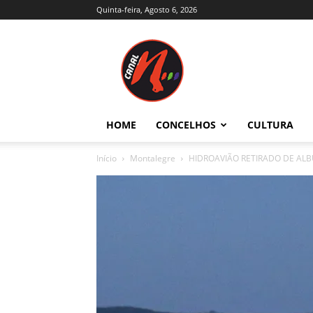
Quinta-feira, Agosto 6, 2026
Canal
N
–
Notícias
–
Trás-
HOME
CONCELHOS
CULTURA
os-
Montes
Início
Montalegre
HIDROAVIÃO RETIRADO DE AL
e
Alto
Douro