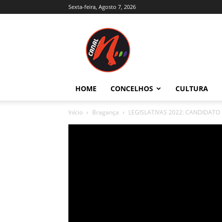
Sexta-feira, Agosto 7, 2026
Canal
N
–
Notícias
–
Trás-
HOME
CONCELHOS
CULTURA
os-
Montes
Início
Bragança
LEGISLATIVAS 2022: CANDIDATO
e
Alto
Douro