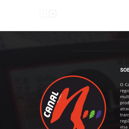
SO
O Ca
reg
mul
prod
atr
tran
regi
visa