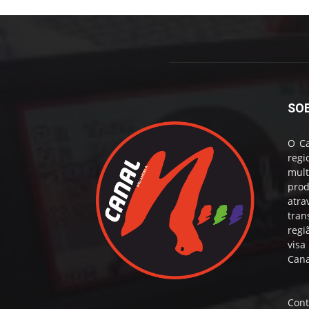
SO
O Ca
reg
mul
prod
atr
tran
regi
visa
Cana
Cont