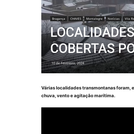
Bragança
CHAVES
Montalegre
Notícias
Vila R
LOCALIDADE
COBERTAS PO
10 de Fevereiro, 2024
Várias localidades transmontanas foram, 
chuva, vento e agitação marítima.