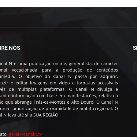
BRE NÓS
S
nal N é uma publicação online, generalista, de caracter
ional vocacionada para a produção de conteúdos
timédia. O objetivo do Canal N passa por adquirir,
uzir e editar imagens em vídeo e torna-las acessíveis
avés de múltiplas plataformas. O Canal N divulga e
smite informação com base em manifestações, relativa à
ão que abrange Trás-os-Montes e Alto Douro. O Canal N
 uma comunicação de proximidade de âmbito regional. O
l N leva até si a SUA REGIÃO!
ato:
geral@canaln.tv