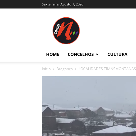
Sexta-feira, Agosto 7, 2026
Canal
N
–
Notícias
–
Trás-
HOME
CONCELHOS
CULTURA
os-
Montes
Início
Bragança
LOCALIDADES TRANSMONTANAS
e
Alto
Douro