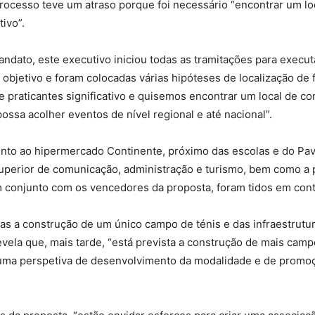
processo teve um atraso porque foi necessário “encontrar um lo
ivo”.
mandato, este executivo iniciou todas as tramitações para exec
 objetivo e foram colocadas várias hipóteses de localização d
 praticantes significativo e quisemos encontrar um local de co
ossa acolher eventos de nível regional e até nacional”.
unto ao hipermercado Continente, próximo das escolas e do Pavil
uperior de comunicação, administração e turismo, bem como a 
m conjunto com os vencedores da proposta, foram tidos em conta
as a construção de um único campo de ténis e das infraestrutu
evela que, mais tarde, “está prevista a construção de mais cam
uma perspetiva de desenvolvimento da modalidade e de promoç