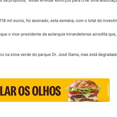
 da proposta, “estão envidar esforços para criar uma associaçã
118 mil euros, foi assinado, esta semana, com o total do invest
que o vice-presidente da autarquia mirandelense acredita que, 
co na zona verde do parque Dr. José Gama, mas está degradado