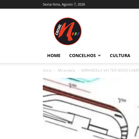
Sexta-feira, Agosto 7, 2026
Canal
N
–
Notícias
–
Trás-
HOME
CONCELHOS
CULTURA
os-
Montes
Início
Mirandela
MIRANDELA VAI TER NOVO CAMP
e
Alto
Douro