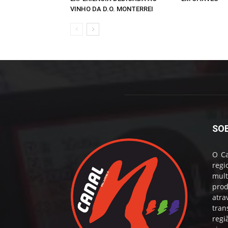
VINHO DA D.O. MONTERREI
SO
O Ca
reg
mul
prod
atr
tran
regi