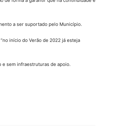
o de forma a garantir que há continuidade e
imento a ser suportado pelo Município.
“no início do Verão de 2022 já esteja
 e sem infraestruturas de apoio.