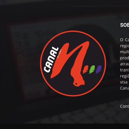
SO
O Ca
reg
mul
prod
atr
tran
regi
visa
Cana
Cont