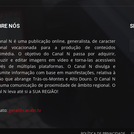
BRE NÓS
S
nal N é uma publicação online, generalista, de caracter
ional vocacionada para a produção de conteúdos
timédia. O objetivo do Canal N passa por adquirir,
uzir e editar imagens em vídeo e torna-las acessíveis
avés de múltiplas plataformas. O Canal N divulga e
smite informação com base em manifestações, relativa à
ão que abrange Trás-os-Montes e Alto Douro. O Canal N
 uma comunicação de proximidade de âmbito regional. O
l N leva até si a SUA REGIÃO!
ato:
geral@canaln.tv
POLÍTICA DE PRIVACIDADE
E