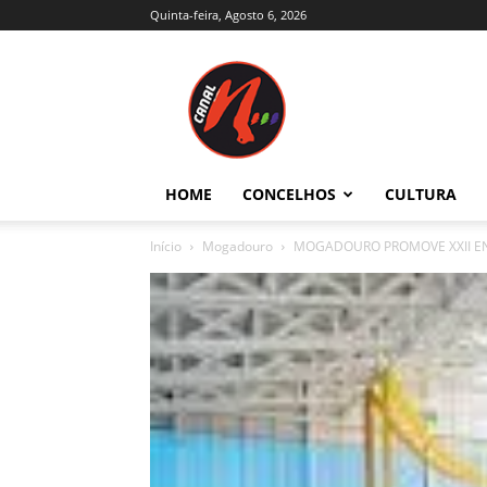
Quinta-feira, Agosto 6, 2026
Canal
N
–
Notícias
–
Trás-
HOME
CONCELHOS
CULTURA
os-
Montes
Início
Mogadouro
MOGADOURO PROMOVE XXII E
e
Alto
Douro