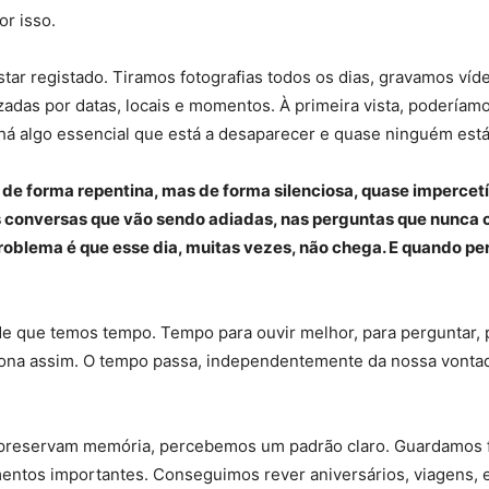
or isso.
tar registado. Tiramos fotografias todos os dias, gravamos 
adas por datas, locais e momentos. À primeira vista, podería
há algo essencial que está a desaparecer e quase ninguém está 
ão de forma repentina, mas de forma silenciosa, quase imperc
s conversas que vão sendo adiadas, nas perguntas que nunca
roblema é que esse dia, muitas vezes, não chega. E quando pe
e que temos tempo. Tempo para ouvir melhor, para perguntar, 
ona assim. O tempo passa, independentemente da nossa vontade
 preservam memória, percebemos um padrão claro. Guardamos fot
entos importantes. Conseguimos rever aniversários, viagens,