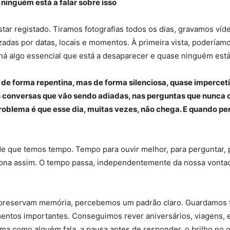
 ninguém está a falar sobre isso
tar registado. Tiramos fotografias todos os dias, gravamos 
adas por datas, locais e momentos. À primeira vista, podería
há algo essencial que está a desaparecer e quase ninguém está 
ão de forma repentina, mas de forma silenciosa, quase imperc
s conversas que vão sendo adiadas, nas perguntas que nunca
roblema é que esse dia, muitas vezes, não chega. E quando pe
e que temos tempo. Tempo para ouvir melhor, para perguntar, 
ona assim. O tempo passa, independentemente da nossa vontade
 preservam memória, percebemos um padrão claro. Guardamos fot
entos importantes. Conseguimos rever aniversários, viagens,
a como alguém fala, a pausa antes de responder, o brilho no o