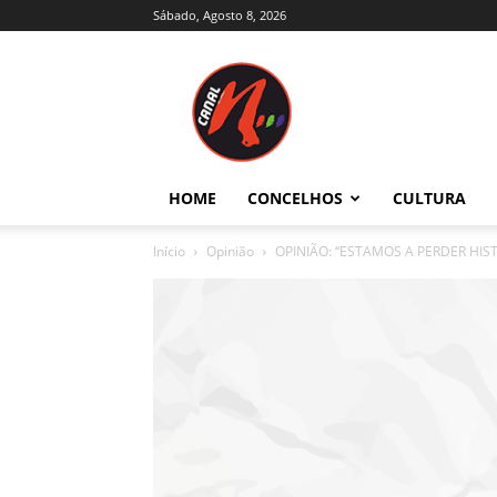
Sábado, Agosto 8, 2026
Canal
N
–
Notícias
–
Trás-
HOME
CONCELHOS
CULTURA
os-
Montes
Início
Opinião
OPINIÃO: “ESTAMOS A PERDER HIST
e
Alto
Douro