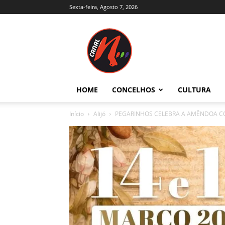
Sexta-feira, Agosto 7, 2026
Canal
N
–
Notícias
–
Trás-
HOME
CONCELHOS
CULTURA
os-
Montes
Início
Alijó
PEGARINHOS CELEBRA A AMÊNDOA CO
e
Alto
Douro