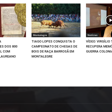
Montalegre
Notícias
A
TIAGO LOPES CONQUISTA O
VÍDEO: VIRGÍLIO
S DOS 800
CAMPEONATO DE CHEGAS DE
RECUPERA MEMÓ
AL COM
BOIS DE RAÇA BARROSÃ EM
GUERRA COLONI
 LAUREANO
MONTALEGRE