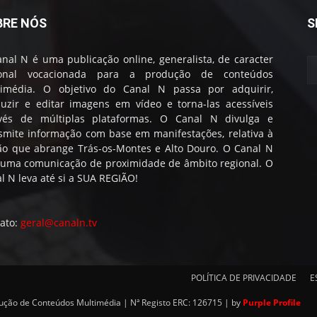
BRE NÓS
S
nal N é uma publicação online, generalista, de caracter
ional vocacionada para a produção de conteúdos
timédia. O objetivo do Canal N passa por adquirir,
uzir e editar imagens em vídeo e torna-las acessíveis
avés de múltiplas plataformas. O Canal N divulga e
smite informação com base em manifestações, relativa à
ão que abrange Trás-os-Montes e Alto Douro. O Canal N
 uma comunicação de proximidade de âmbito regional. O
l N leva até si a SUA REGIÃO!
ato:
geral@canaln.tv
POLÍTICA DE PRIVACIDADE
E
dução de Conteúdos Multimédia | Nª Registo ERC: 126715 | by
Purple Profile