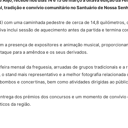
e Alijó, recebe nos dias 14 e 15 de março a oitava edição da 
, tradição e convívio comunitário no Santuário de Nossa Senho
) com uma caminhada pedestre de cerca de 14,8 quilómetros, c
iativa inclui sessão de aquecimento antes da partida e termina c
 com a presença de expositores e animação musical, proporciona
staque para a amêndoa e os seus derivados.
feira mensal da freguesia, arruadas de grupos tradicionais e a
 o stand mais representativo e a melhor fotografia relacionada
bombos e concertinas, bem como atividades dirigidas ao público
 a entrega dos prémios dos concursos e um momento de convívi
icos da região.