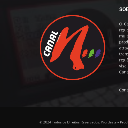
SO
O Ca
reg
mul
prod
atr
tran
regi
visa
Cana
Cont
© 2024 Todos os Direitos Reservados. INordeste – Pro