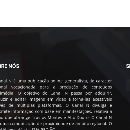
BRE NÓS
S
nal N é uma publicação online, generalista, de caracter
ional vocacionada para a produção de conteúdos
timédia. O objetivo do Canal N passa por adquirir,
uzir e editar imagens em vídeo e torna-las acessíveis
avés de múltiplas plataformas. O Canal N divulga e
smite informação com base em manifestações, relativa à
ão que abrange Trás-os-Montes e Alto Douro. O Canal N
 uma comunicação de proximidade de âmbito regional. O
l N leva até si a SUA REGIÃO!