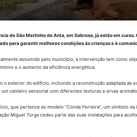
ncia de São Martinho de Anta, em Sabrosa, já estão em curso. O
zado para garantir melhores condições às crianças e à comuni
almente assumido pelo município, a intervenção tem como obje
rimónio e o aumento da eficiência energética.
 o exterior do edifício, incluindo a reconstrução adaptada às ex
m canteiro sensorial com diferentes texturas e ervas aromáti
ifício, que pertence ao modelo “Conde Ferreira”, um símbolo da 
iação Miguel Torga cedeu parte das suas instalações para acol