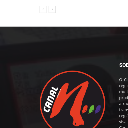
SO
O Ca
reg
mul
prod
atr
tran
regi
visa
Cana