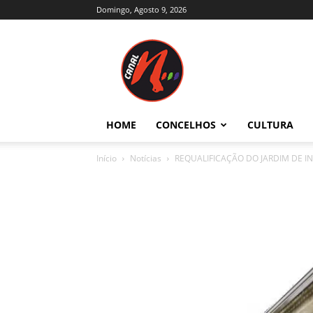
Domingo, Agosto 9, 2026
Canal
N
–
Notícias
–
Trás-
HOME
CONCELHOS
CULTURA
os-
Montes
Início
Notícias
REQUALIFICAÇÃO DO JARDIM DE I
e
Alto
Douro