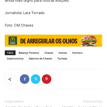
ainda mais digno para futuras edições.
Jornalista: Lara Torrado
Foto: CM Chaves
TAGS
Balanço Positivo
Chaves
evento
fumeiro
Gastronomia
Sabores de Chaves
Turistas
Artigo anterior
Próximo artigo