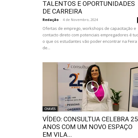
TALENTOS E OPORTUNIDADES
DE CARREIRA
Redação
-
4 de Novembro, 2024
Ofertas de emprego, workshops de capacitação e
contacto direto com potenciais empregadores é tu
o que os estudantes vão poder encontrar na Feira
de...
CHAVES
VÍDEO: CONSULTUA CELEBRA 25
ANOS COM UM NOVO ESPAÇO
EM VILA...