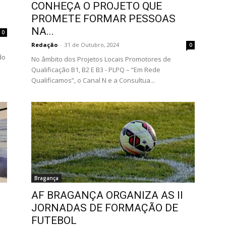
CONHEÇA O PROJETO QUE
PROMETE FORMAR PESSOAS
NA...
0
Redação
-
31 de Outubro, 2024
0
do
No âmbito dos Projetos Locais Promotores de
Qualificação B1, B2 E B3 - PLPQ – “Em Rede
Qualificamos”, o Canal N e a Consultua...
Bragança
AF BRAGANÇA ORGANIZA AS II
JORNADAS DE FORMAÇÃO DE
FUTEBOL