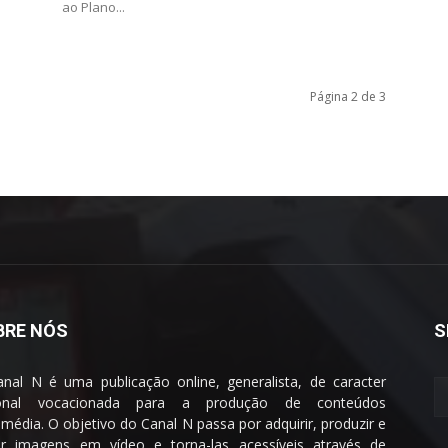
ao Plano...
Página 2 de 3
BRE NÓS
S
nal N é uma publicação online, generalista, de caracter
ional vocacionada para a produção de conteúdos
imédia. O objetivo do Canal N passa por adquirir, produzir e
ar imagens em vídeo e torna-las acessíveis através de