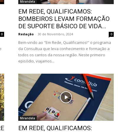
Mirandela
EM REDE, QUALIFICAMOS:
BOMBEIROS LEVAM FORMAÇÃO
DE SUPORTE BÁSICO DE VIDA...
Redação
-
30 de Novembro, 2024
0
0
Bem-vindo ao "Em Rede, Qualificamos!" o programa
e
da Consultua que leva conhecimento e formação a
todos os cantos da nossa região. Neste primeiro
episódio, viajamos...
Mirandela
RE
EM REDE, QUALIFICAMOS: