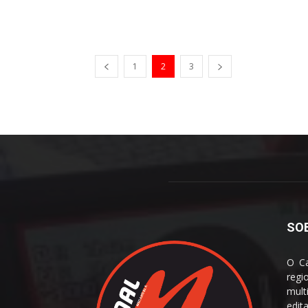
1
2
3
SO
O Ca
reg
mult
edit