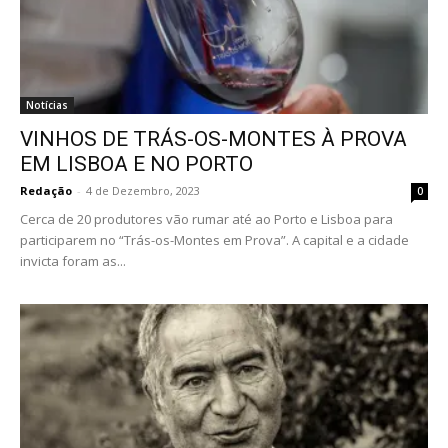
Notícias
VINHOS DE TRÁS-OS-MONTES À PROVA
EM LISBOA E NO PORTO
Redação
-
4 de Dezembro, 2023
0
Cerca de 20 produtores vão rumar até ao Porto e Lisboa para
participarem no “Trás-os-Montes em Prova”. A capital e a cidade
invicta foram as...