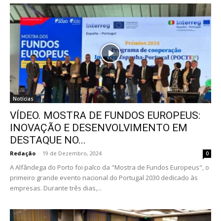
Notícias
VÍDEO. MOSTRA DE FUNDOS EUROPEUS:
INOVAÇÃO E DESENVOLVIMENTO EM
DESTAQUE NO...
Redação
-
19 de Dezembro, 2024
0
A Alfândega do Porto foi palco da "Mostra de Fundos Europeus", o
primeiro grande evento nacional do Portugal 2030 dedicado às
empresas. Durante três dias,...