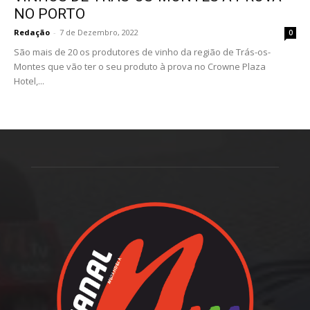
NO PORTO
Redação
-
7 de Dezembro, 2022
0
São mais de 20 os produtores de vinho da região de Trás-os-
Montes que vão ter o seu produto à prova no Crowne Plaza
Hotel,...