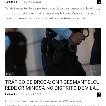
Redação
-
14 de Maio, 2025
0
Os visitantes terão a oportunidade de provar centenas de vinhos,
todos produzidos exclusivamente em Trás-os-Montes, muitos
deles provenientes de vinhas velhas centenárias e outros...
Crime
TRÁFICO DE DROGA: GNR DESMANTELOU
REDE CRIMINOSA NO DISTRITO DE VILA...
Redação
-
10 de Abril, 2025
0
Após uma investigação de dois anos, a GNR conseguiu
desarticular uma rede de tráfico de estupefacientes que operava