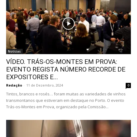
Notícias
VÍDEO. TRÁS-OS-MONTES EM PROVA:
EVENTO REGISTA NÚMERO RECORDE DE
EXPOSITORES E...
Redação
-
11 de Dezembro, 2024
0
Tintos, brancos e rosés… foram muitas as variedades de vinhos
transmontanos que estiveram em destaque no Porto. O evento
Trás-os-Montes em Prova, organizado pela Comissão...