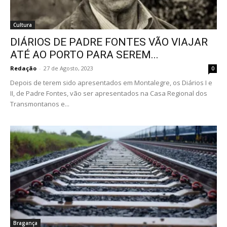
Cultura
DIÁRIOS DE PADRE FONTES VÃO VIAJAR
ATÉ AO PORTO PARA SEREM...
Redação
-
27 de Agosto, 2023
0
Depois de terem sido apresentados em Montalegre, os Diários I e
II, de Padre Fontes, vão ser apresentados na Casa Regional dos
Transmontanos e...
Bragança