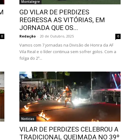
Montalegre
UM
GD VILAR DE PERDIZES
REGRESSA AS VITÓRIAS, EM
JORNADA QUE OS...
Redação
-
20 de Outubro, 2025
0
0
Vamos com 7 jornadas na Divisão de Honra da AF
1
Vila Real e o líder continua sem sofrer golos. Com a
folga do 2º...
Notícias
VILAR DE PERDIZES CELEBROU A
TRADICIONAL QUEIMADA NO 39º