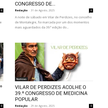
CONGRESSO DE...
Redação
-
31 de Agosto, 2025
0
0
A noite de sábado em Vilar de Perdizes, no concelho
te
de Montalegre, foi marcada por um dos momentos
mais aguardados da 39.ª edição do...
Notícias
º
VILAR DE PERDIZES ACOLHE O
39.º CONGRESSO DE MEDICINA
POPULAR
Redação
-
29 de Agosto, 2025
0
0