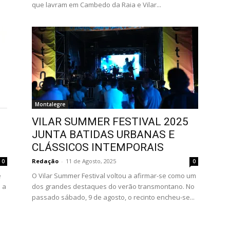
que lavram em Cambedo da Raia e Vilar...
Montalegre
VILAR SUMMER FESTIVAL 2025
JUNTA BATIDAS URBANAS E
CLÁSSICOS INTEMPORAIS
Redação
-
11 de Agosto, 2025
0
0
e
O Vilar Summer Festival voltou a afirmar-se como um
 a
dos grandes destaques do verão transmontano. No
passado sábado, 9 de agosto, o recinto encheu-se...