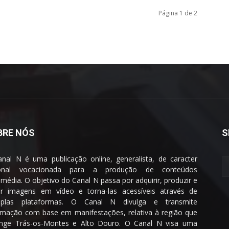
Página 1 de 2
BRE NÓS
S
nal N é uma publicação online, generalista, de caracter
ional vocacionada para a produção de conteúdos
imédia. O objetivo do Canal N passa por adquirir, produzir e
ar imagens em vídeo e torna-las acessíveis através de
tiplas plataformas. O Canal N divulga e transmite
rmação com base em manifestações, relativa à região que
nge Trás-os-Montes e Alto Douro. O Canal N visa uma