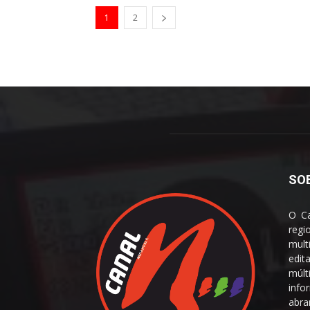
1
2
SO
O Ca
reg
mult
edit
múl
info
abra