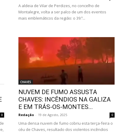
e
A aldeia de Vilar de Perdizes, no concelho de
Montalegre, volta a ser palco de um dos eventos
mais emblemáticos da região: o 39.º...
CHAVES
NUVEM DE FUMO ASSUSTA
E
CHAVES: INCÊNDIOS NA GALIZA
E EM TRÁS-OS-MONTES...
Redação
-
19 de Agosto, 2025
0
0
 de
Uma densa nuvem de fumo cobriu esta terça-feira o
e,
céu de Chaves, resultado dos violentos incêndios