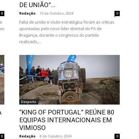
DE UNIÃO”...
Redação
-
15 de Outubro, 2024
0
0
ao
Falta de união e visão estratégica foram as críticas
ois
apontadas pelo novo líder distrital do PS de
Bragança, durante o congresso do partido
realizado,...
Desporto
A
“KING OF PORTUGAL” REÚNE 80
EQUIPAS INTERNACIONAIS EM
VIMIOSO
Redação
-
8 de Outubro, 2024
0
0