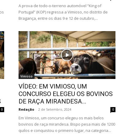
A prova de todo-o-terreno automóvel “King of
os
Portugal” (KOP) regressa a Vimioso, no distrito de
Bragança, entre os dias 9 e 12 de outubro,...
Vimioso
VÍDEO: EM VIMIOSO, UM
CONCURSO ELEGEU OS BOVINOS
S
DE RAÇA MIRANDESA...
Redação
-
2 de Setembro, 2024
0
0
Em Vimioso, um concurso elegeu os mais belos
bovinos de raça mirandesa. Bispo pesa mais de 1200
quilos e conquistou o primeiro lugar, na categoria...