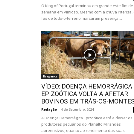
O King of Portugal terminou em grande este fim de
semana em Vimioso. Mesmo com a chuva intensa, 
fãs de todo-o-terreno marcaram presença,...
Bragança
VÍDEO: DOENÇA HEMORRÁGICA
EPIZOÓTICA VOLTA A AFETAR
BOVINOS EM TRÁS-OS-MONTE
Redação
-
4 de Setembro, 2024
A Doença Hemorrágica Epizoótica está a deixar os
produtores pecuários do Planalto Mirandês
apreensivos, quanto ao rendimento das suas