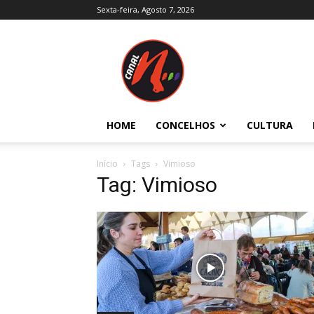
Sexta-feira, Agosto 7, 2026
Canal
N
–
Notícias
–
Trás-
HOME
CONCELHOS
CULTURA
os-
Montes
e
Início
Tags
Vimioso
Alto
Tag: Vimioso
Douro