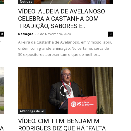
Notícias
VÍDEO: ALDEIA DE AVELANOSO
CELEBRA A CASTANHA COM
TRADIÇÃO, SABORES E...
Redação
-
2 de Novembro, 2024
0
0
”
A Feira da Castanha de Avelanoso, em Vimioso, abriu
ontem com grande animação. No certame, cerca de
30 expositores apresentam o que de melhor...
Alfândega da Fé
VÍDEO. CIM TTM: BENJAMIM
GA
RODRIGUES DIZ QUE HÁ “FALTA