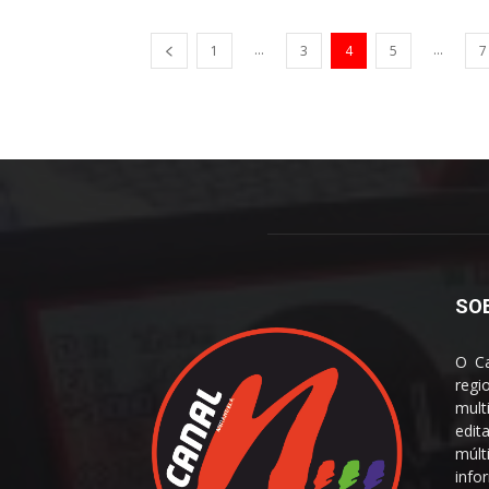
...
...
1
3
4
5
7
SO
O Ca
reg
mult
edit
múl
info