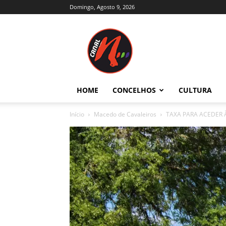
Domingo, Agosto 9, 2026
Canal
N
–
Notícias
–
Trás-
HOME
CONCELHOS
CULTURA
os-
Montes
Início
Macedo de Cavaleiros
TAXA PARA ACEDER À
e
Alto
Douro