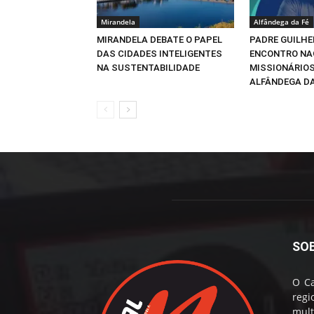
Mirandela
Alfândega da Fé
MIRANDELA DEBATE O PAPEL
PADRE GUILHE
DAS CIDADES INTELIGENTES
ENCONTRO NA
NA SUSTENTABILIDADE
MISSIONÁRIOS
ALFÂNDEGA DA
SO
O Ca
reg
mul