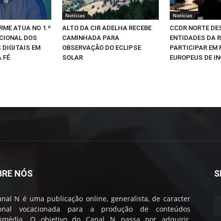
Notícias
Notícias
RME ATUA NO 1.º
ALTO DA CIR ADELHA RECEBE
CCDR NORTE DE
CIONAL DOS
CAMINHADA PARA
ENTIDADES DA R
 DIGITAIS EM
OBSERVAÇÃO DO ECLIPSE
PARTICIPAR EM
 FÉ
SOLAR
EUROPEUS DE I
BRE NÓS
S
nal N é uma publicação online, generalista, de caracter
ional vocacionada para a produção de conteúdos
timédia. O objetivo do Canal N passa por adquirir,