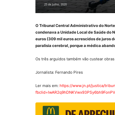
25 de Julho, 2020
O Tribunal Central Administrativo do Norte
condenava a Unidade Local de Saúde do No
euros (309 mil euros acrescidos de juros d
paralisia cerebral, porque a médica aband
Os três arguidos também vão custear obras 
Jornalista: Fernando Pires
Ler mais em:
https://www.jn.pt/justica/tr
fbclid=IwAR2q9hDNKVwx93PSy6bh9FonP