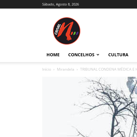
Sábado, Agosto 8, 2026
Canal
N
–
Notícias
–
Trás-
HOME
CONCELHOS
CULTURA
os-
Montes
Início
Mirandela
TRIBUNAL CONDENA MÉDICA E HO
e
Alto
Douro