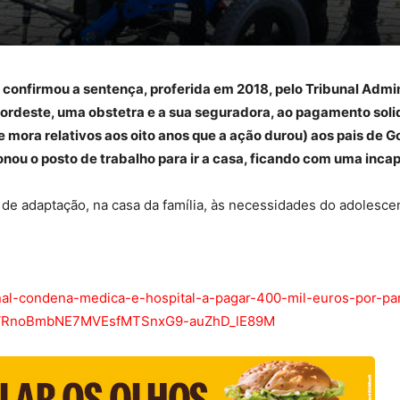
 confirmou a sentença, proferida em 2018, pelo Tribunal Admin
rdeste, uma obstetra e a sua seguradora, ao pagamento soli
e mora relativos aos oito anos que a ação durou) aos pais de 
onou o posto de trabalho para ir a casa, ficando com uma inca
de adaptação, na casa da família, às necessidades do adolesce
ibunal-condena-medica-e-hospital-a-pagar-400-mil-euros-por-p
VRnoBmbNE7MVEsfMTSnxG9-auZhD_lE89M