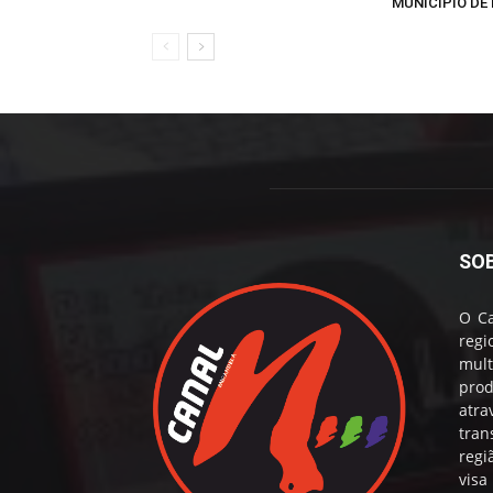
MUNICÍPIO DE 
SO
O Ca
reg
mul
prod
atr
tran
regi
visa