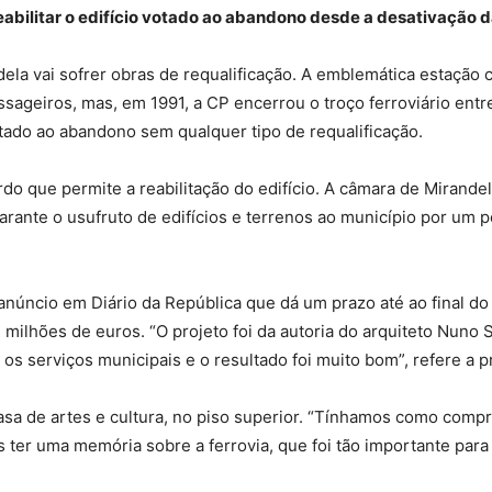
eabilitar o edifício votado ao abandono desde a desativação da
dela vai sofrer obras de requalificação. A emblemática estação 
sageiros, mas, em 1991, a CP encerrou o troço ferroviário entre
otado ao abandono sem qualquer tipo de requalificação.
 que permite a reabilitação do edifício. A câmara de Mirandela
rante o usufruto de edifícios e terrenos ao município por um
núncio em Diário da República que dá um prazo até ao final do
2 milhões de euros. “O projeto foi da autoria do arquiteto Nu
s serviços municipais e o resultado foi muito bom”, refere a p
asa de artes e cultura, no piso superior. “Tínhamos como comp
er uma memória sobre a ferrovia, que foi tão importante para 