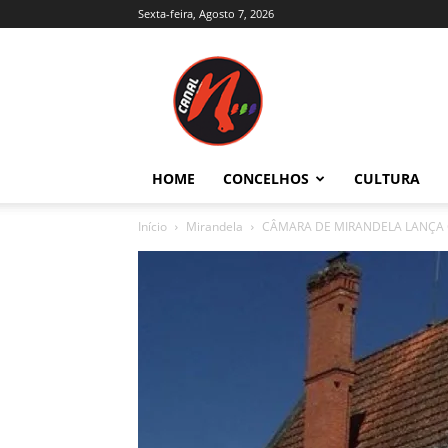
Sexta-feira, Agosto 7, 2026
Canal
N
–
Notícias
–
Trás-
HOME
CONCELHOS
CULTURA
os-
Montes
Início
Mirandela
CÂMARA DE MIRANDELA LANÇA 
e
Alto
Douro