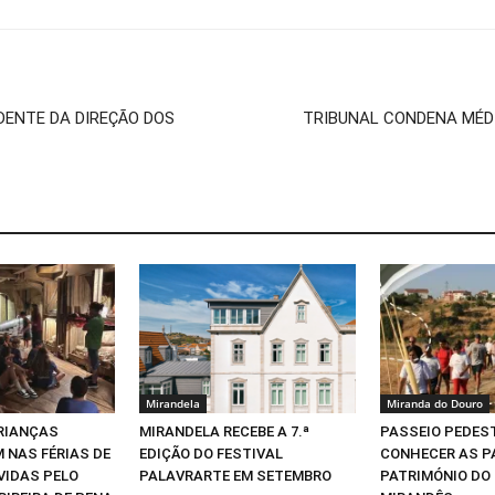
DENTE DA DIREÇÃO DOS
TRIBUNAL CONDENA MÉDI
Mirandela
Miranda do Douro
CRIANÇAS
MIRANDELA RECEBE A 7.ª
PASSEIO PEDEST
 NAS FÉRIAS DE
EDIÇÃO DO FESTIVAL
CONHECER AS P
VIDAS PELO
PALAVRARTE EM SETEMBRO
PATRIMÓNIO DO